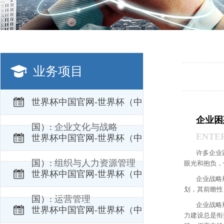
业务项目
世界杯中国官网-世界杯（中
企业困
国）:
企业文化与战略
ENTE
世界杯中国官网-世界杯（中
许多企业
国）:
组织与人力资源管理
眼光和抱负，
世界杯中国官网-世界杯（中
企业战略
划，其前瞻性
国）:
运营管理
企业战略
世界杯中国官网-世界杯（中
力建设总是衔