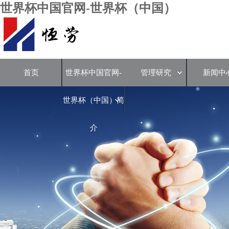
世界杯中国官网-世界杯（中国）
首页
世界杯中国官网-
管理研究
新闻中
世界杯（中国）简
介