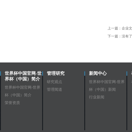
上一篇：
企业
下一篇：
没有
世界杯中国官网-世
管理研究
新闻中心
界杯（中国）简介
研究观点
世界杯中国官网-世界
世界杯中国官网-世界
管理闻道
杯（中国）新闻
杯（中国）简介
行业新闻
荣誉资质